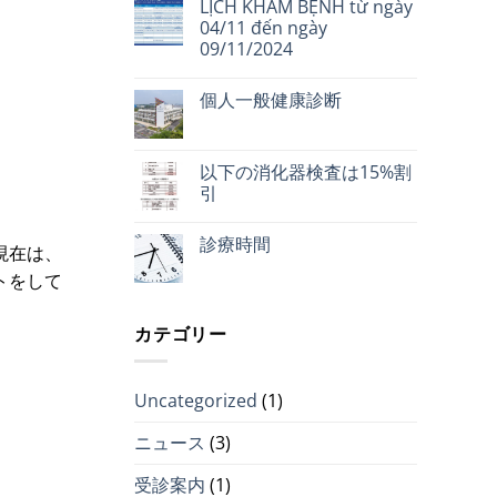
LỊCH KHÁM BỆNH từ ngày
04/11 đến ngày
09/11/2024
個人一般健康診断
以下の消化器検査は15%割
引
診療時間
現在は、
トをして
カテゴリー
Uncategorized
(1)
ニュース
(3)
受診案内
(1)