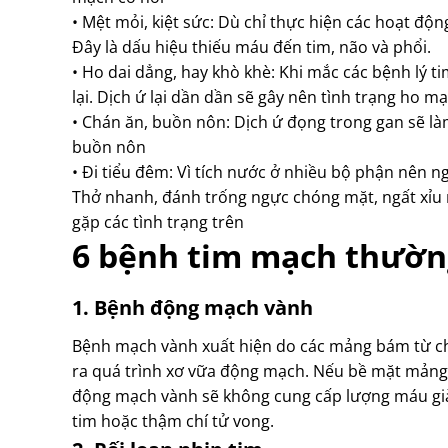
• Mệt mỏi, kiệt sức: Dù chỉ thực hiện các hoạt độ
Đây là dấu hiệu thiếu máu đến tim, não và phổi.
• Ho dai dẳng, hay khò khè: Khi mắc các bệnh lý 
lại. Dịch ứ lại dần dần sẽ gây nên tình trạng ho mạ
• Chán ăn, buồn nôn: Dịch ứ đọng trong gan sẽ l
buồn nôn
• Đi tiểu đêm: Vì tích nước ở nhiều bộ phận nên n
Thở nhanh, đánh trống ngực chóng mặt, ngất xỉu r
gặp các tình trạng trên
6 bệnh tim mạch thườn
1. Bệnh động mạch vành
Bệnh mạch vành xuất hiện do các mảng bám từ choles
ra quá trình xơ vữa động mạch. Nếu bề mặt mảng
động mạch vành sẽ không cung cấp lượng máu già
tim hoặc thậm chí tử vong.