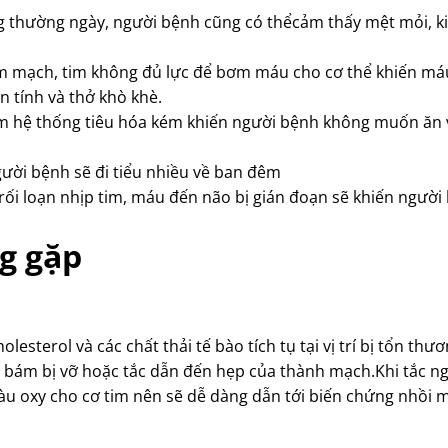
ng thường ngày, người bệnh cũng có thểcảm thấy mệt mỏi, ki
tim mạch, tim không đủ lực để bơm máu cho cơ thể khiến má
n tính và thở khò khè.
àm hệ thống tiêu hóa kém khiến người bệnh không muốn ăn 
gười bệnh sẽ đi tiểu nhiều về ban đêm
ối loạn nhịp tim, máu đến não bị gián đoạn sẽ khiến người
g gặp
terol và các chất thải tế bào tích tụ tại vị trí bị tổn thư
 bám bị vỡ hoặc tắc dẫn đến hẹp của thành mạch.Khi tắc n
u oxy cho cơ tim nên sẽ dễ dàng dẫn tới biến chứng nhồi 