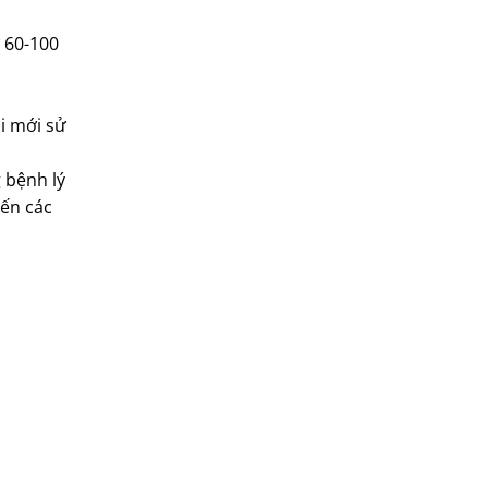
ừ 60-100
i mới sử
 bệnh lý
đến các