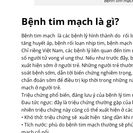
Bệnh tim mạch
Bệnh tim mạch là gì?
Bệnh tim mạch là các bệnh lý hình thành do rối 
tăng huyết áp, bệnh rối loạn nhịp tim, bệnh mạch
Chỉ riêng Việt Nam, các bệnh lý liên quan đến tim
số người tử vong vì ung thư. Nếu như trước đây, b
xuất hiện sớm ở người trẻ. Những người trẻ thư
soát bệnh sớm, dẫn tới biến chứng nghiêm trọng, 
chẩn đoán sớm để điều trị kịp thời trong những n
mạch ở người trẻ.
Triệu chứng phổ biến, đáng lưu ý của bệnh lý tim
Đau tức ngực: đây là triệu chứng thường gặp của 
nhiên triệu chứng này cũng có thể xuất hiện ở cá
• Khó thở: triệu chứng sẽ xuất hiện tăng dần khi
• Tích nước: phù do bệnh tim mạch thường sẽ phù 
mạch cổ nổi