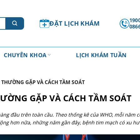
1900
ĐẶT LỊCH KHÁM
086
CHUYÊN KHOA
LỊCH KHÁM TUẦN
H THƯỜNG GẶP VÀ CÁCH TẦM SOÁT
HƯỜNG GẶP VÀ CÁCH TẦM SOÁT
hàng đầu trên toàn cầu. Theo thống kê của WHO, mỗi năm c
 động hơn nữa, những năm gần đây, bệnh tim mạch có xu hư