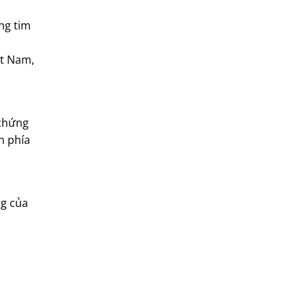
ng tim
ệt Nam,
 chứng
n phía
ng của