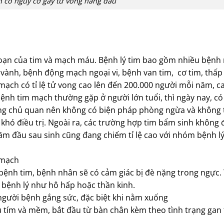
 có nguy cơ gây tử vong hàng đầu
loạn của tim và mạch máu. Bệnh lý tim bao gồm nhiều bệnh
 vành, bệnh động mạch ngoại vi, bệnh van tim, cơ tim, thấp
 mạch có tỉ lệ tử vong cao lên đến 200.000 người mỗi năm, 
ệnh tim mạch thường gặp ở người lớn tuổi, thì ngày nay, có
ờng chủ quan nên không có biện pháp phòng ngừa và không
khó điều trị. Ngoài ra, các trường hợp tim bẩm sinh không
ăm đầu sau sinh cũng đang chiếm tỉ lệ cao với nhóm bệnh lý
 mạch
bệnh tim, bệnh nhân sẽ có cảm giác bị đè nặng trong ngực.
c bệnh lý như hô hấp hoặc thần kinh.
 người bệnh gắng sức, đặc biệt khi nằm xuống
tím và mềm, bắt đầu từ bàn chân kèm theo tình trạng gan t