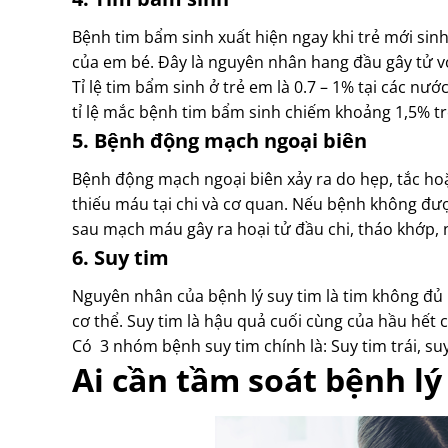
Bệnh tim bẩm sinh xuất hiện ngay khi trẻ mới sin
của em bé. Đây là nguyên nhân hang đầu gây tử vo
Tỉ lệ tim bẩm sinh ở trẻ em là 0.7 – 1% tại các nư
tỉ lệ mắc bệnh tim bẩm sinh chiếm khoảng 1,5% t
5. Bệnh động mạch ngoại biên
Bệnh động mạch ngoại biên xảy ra do hẹp, tắc h
thiếu máu tại chi và cơ quan. Nếu bệnh không đượ
sau mạch máu gây ra hoại tử đầu chi, tháo khớp, n
6. Suy tim
Nguyên nhân của bệnh lý suy tim là tim không đ
cơ thể. Suy tim là hậu quả cuối cùng của hầu hết 
Có 3 nhóm bệnh suy tim chính là: Suy tim trái, suy
Ai cần tầm soát bệnh l