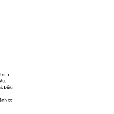
ở nên
áu.
i. Điều
bệnh cơ