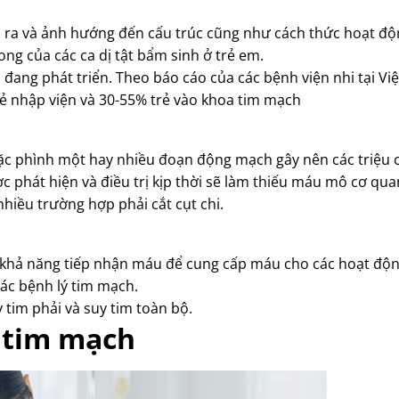
h ra và ảnh hướng đến cấu trúc cũng như cách thức hoạt độ
ng của các ca dị tật bẩm sinh ở trẻ em.
ớc đang phát triển. Theo báo cáo của các bệnh viện nhi tại Vi
rẻ nhập viện và 30-55% trẻ vào khoa tim mạch
oặc phình một hay nhiều đoạn động mạch gây nên các triệu
c phát hiện và điều trị kịp thời sẽ làm thiếu máu mô cơ qua
hiều trường hợp phải cắt cụt chi.
ủ khả năng tiếp nhận máu để cung cấp máu cho các hoạt độ
các bệnh lý tim mạch.
 tim phải và suy tim toàn bộ.
ý tim mạch