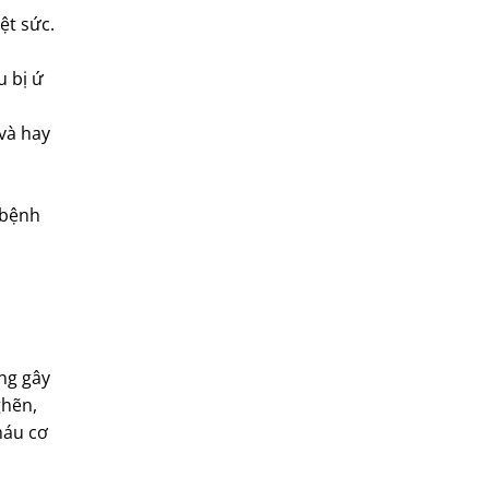
ệt sức.
u bị ứ
và hay
 bệnh
ơng gây
ghẽn,
máu cơ