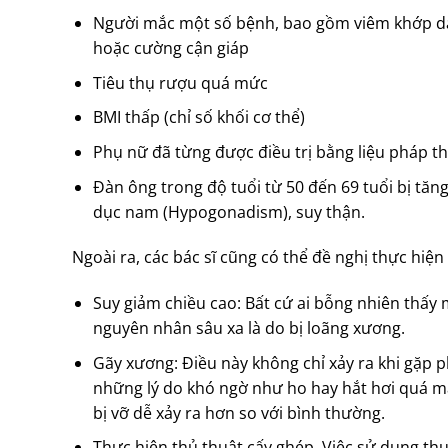
Người mắc một số bệnh, bao gồm viêm khớp dạn
hoặc cường cận giáp
Tiêu thụ rượu quá mức
BMI thấp (chỉ số khối cơ thể)
Phụ nữ đã từng được điều trị bằng liệu pháp th
Đàn ông trong độ tuổi từ 50 đến 69 tuổi bị tăn
dục nam (Hypogonadism), suy thận.
Ngoài ra, các bác sĩ cũng có thể đề nghị thực hiệ
Suy giảm chiều cao: Bất cứ ai bỗng nhiên thấy
nguyên nhân sâu xa là do bị loãng xương.
Gãy xương: Điều này không chỉ xảy ra khi gặp 
những lý do khó ngờ như ho hay hắt hơi quá m
bị vỡ dễ xảy ra hơn so với bình thường.
Thực hiện thủ thuật cấy ghép. Việc sử dụng th