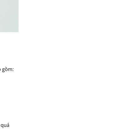
o gồm:
 quá