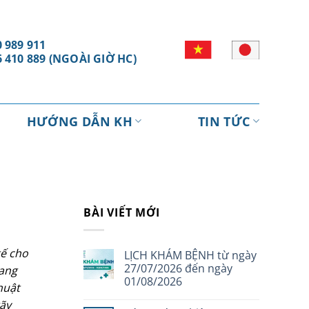
 989 911
6 410 889 (NGOÀI GIỜ HC)
HƯỚNG DẪN KH
TIN TỨC
BÀI VIẾT MỚI
tế cho
LỊCH KHÁM BỆNH từ ngày
27/07/2026 đến ngày
đang
01/08/2026
huật
ãy