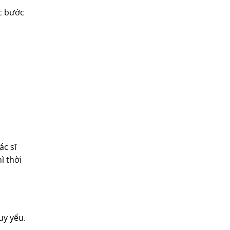
ác bước
ác sĩ
ì thời
uy yếu.