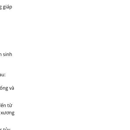
g giáp
n sinh
au:
sống và
đến từ
ơ xương
c tủy