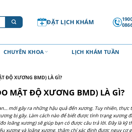
1900
ĐẶT LỊCH KHÁM
086
CHUYÊN KHOA
LỊCH KHÁM TUẦN
T ĐỘ XƯƠNG BMD) LÀ GÌ?
O MẬT ĐỘ XƯƠNG BMD) LÀ GÌ?
ạn… mới gây ra những hậu quả đến xương. Tuy nhiên, thực 
xương bị gãy. Làm cách nào để biết được tình trạng xương 
o loãng xương) sẽ giúp bạn có được câu trả lời. Đây là kỹ t
u xương và loãng xương, thậm chí xác định được nguy cơ g