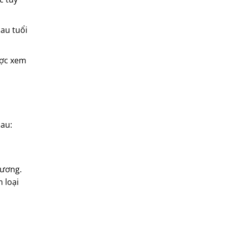
au tuổi
ược xem
sau:
xương.
 loại