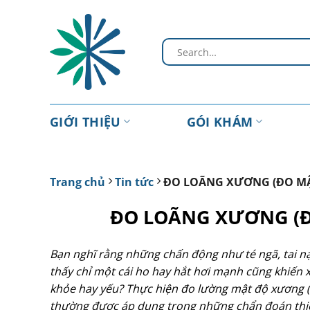
Chuyển
đến
nội
dung
GIỚI THIỆU
GÓI KHÁM
Trang chủ
Tin tức
ĐO LOÃNG XƯƠNG (ĐO MẬ
ĐO LOÃNG XƯƠNG (Đ
Bạn nghĩ rằng những chấn động như té ngã, tai n
thấy chỉ một cái ho hay hắt hơi mạnh cũng khiến 
khỏe hay yếu? Thực hiện đo lường mật độ xương (đ
thường được áp dụng trong những chẩn đoán thiế