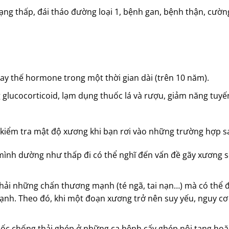
g thấp, đái tháo đường loại 1, bệnh gan, bệnh thận, cườn
ay thế hormone trong một thời gian dài (trên 10 năm).
g glucocorticoid, lạm dụng thuốc lá và rượu, giảm năng tuyế
n kiểm tra mật độ xương khi bạn rơi vào những trường hợp s
 mình dường như thấp đi có thể nghĩ đến vấn đề gãy xương 
phải những chấn thương mạnh (té ngã, tai nạn…) mà có thể 
ạnh. Theo đó, khi một đoạn xương trở nên suy yếu, nguy c
uốc chống thải ghép ở những ca bệnh cấy ghép nội tạng hoặ