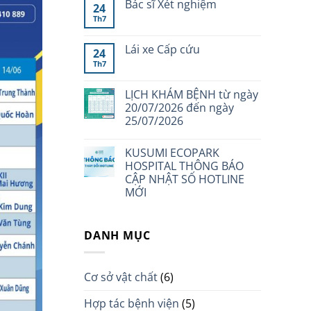
Bác sĩ Xét nghiệm
24
Th7
Lái xe Cấp cứu
24
Th7
LỊCH KHÁM BỆNH từ ngày
20/07/2026 đến ngày
25/07/2026
KUSUMI ECOPARK
HOSPITAL THÔNG BÁO
CẬP NHẬT SỐ HOTLINE
MỚI
DANH MỤC
Cơ sở vật chất
(6)
Hợp tác bệnh viện
(5)