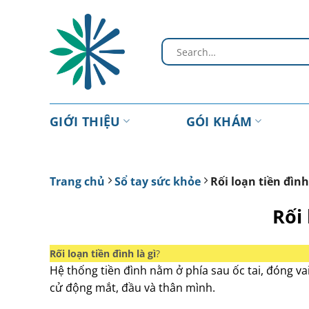
Chuyển
đến
nội
dung
GIỚI THIỆU
GÓI KHÁM
Trang chủ
Sổ tay sức khỏe
Rối loạn tiền đình
Rối
Rối loạn tiền đình là gì
?
Hệ thống tiền đình nằm ở phía sau ốc tai, đóng va
cử động mắt, đầu và thân mình.