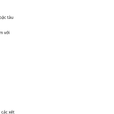
oặc tàu
m với
 các xét