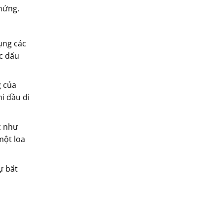
chứng.
ụng các
c dấu
g của
i đầu di
c như
một loa
ự bất