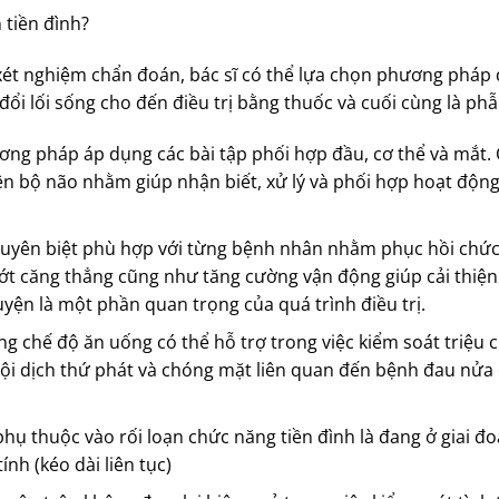
 tiền đình?
ét nghiệm chẩn đoán, bác sĩ có thể lựa chọn phương pháp đ
đổi lối sống cho đến điều trị bằng thuốc và cuối cùng là phẫ
ơng pháp áp dụng các bài tập phối hợp đầu, cơ thể và mắt. 
yện bộ não nhằm giúp nhận biết, xử lý và phối hợp hoạt động
 chuyên biệt phù hợp với từng bệnh nhân nhằm phục hồi chứ
bớt căng thẳng cũng như tăng cường vận động giúp cải thiện
uyện là một phần quan trọng của quá trình điều trị.
g chế độ ăn uống có thể hỗ trợ trong việc kiểm soát triệu 
nội dịch thứ phát và chóng mặt liên quan đến bệnh đau nửa
phụ thuộc vào rối loạn chức năng tiền đình là đang ở giai đ
ính (kéo dài liên tục)