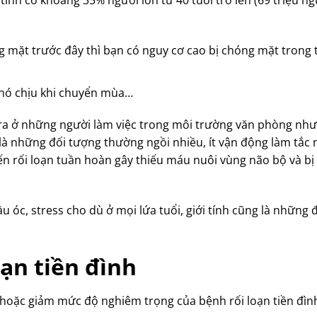
tính có khoảng 35% người lớn từ 40 tuổi trở lên (69 triệu ng
g mặt trước đây thì bạn có nguy cơ cao bị chóng mặt trong
 khó chịu khi chuyển mùa…
ảy ra ở những người làm việc trong môi trường văn phòng nh
là những đối tượng thường ngồi nhiều, ít vận động làm tắc
 rối loạn tuần hoàn gây thiếu máu nuôi vùng não bộ và bị 
óc, stress cho dù ở mọi lứa tuổi, giới tính cũng là những 
ạn tiền đình
hoặc giảm mức độ nghiêm trọng của bệnh rối loạn tiền đìn