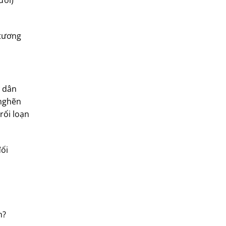
ười)
 tương
ư dân
 nghẽn
rối loạn
đối
h?