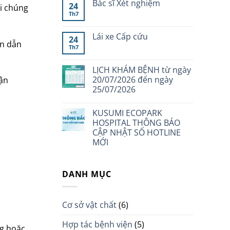
Bác sĩ Xét nghiệm
24
hi chúng
Th7
Lái xe Cấp cứu
24
in dẫn
Th7
LỊCH KHÁM BỆNH từ ngày
20/07/2026 đến ngày
hận
25/07/2026
KUSUMI ECOPARK
HOSPITAL THÔNG BÁO
CẬP NHẬT SỐ HOTLINE
MỚI
DANH MỤC
Cơ sở vật chất
(6)
Hợp tác bệnh viện
(5)
ng hoặc