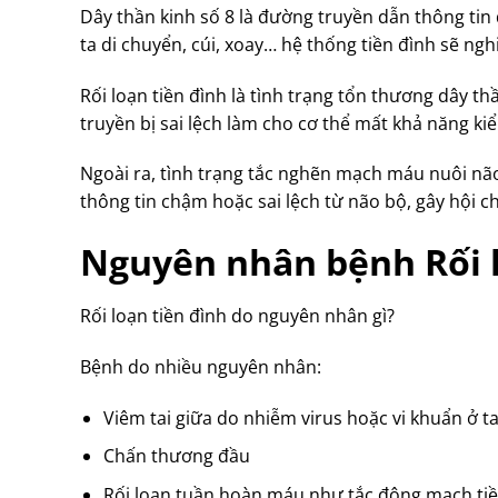
Dây thần kinh số 8 là đường truyền dẫn thông tin 
ta di chuyển, cúi, xoay… hệ thống tiền đình sẽ ngh
Rối loạn tiền đình là tình trạng tổn thương dây t
truyền bị sai lệch làm cho cơ thể mất khả năng k
Ngoài ra, tình trạng tắc nghẽn mạch máu nuôi nã
thông tin chậm hoặc sai lệch từ não bộ, gây hội ch
Nguyên nhân bệnh Rối l
Rối loạn tiền đình do nguyên nhân gì?
Bệnh do nhiều nguyên nhân:
Viêm tai giữa do nhiễm virus hoặc vi khuẩn ở t
Chấn thương đầu
Rối loạn tuần hoàn máu như tắc động mạch tiề