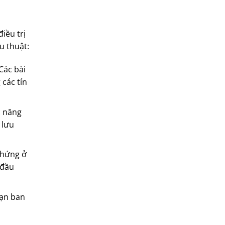
iều trị
u thuật:
Các bài
 các tín
c năng
 lưu
chứng ở
 đầu
oạn ban