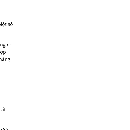
Một số
ũng như
hợp
 hằng
mất